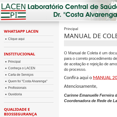
Principal
WHATSAPP LACEN
MANUAL DE COLET
Clique aqui
O Manual de Coleta é um docu
INSTITUCIONAL
para o correto procedimento de
Principal
de aceitação e rejeição de amos
Conheça o LACEN
do processo.
Carta de Serviços
Confira aqui o
MANUAL 20
Quem foi "Costa Alvarenga"
Atenciosamente,
Profissionais
Ouvidoria
Carinne Emanuelle Ferreira 
Coordenadora de Rede de La
QUALIDADE E
BIOSSEGURANÇA