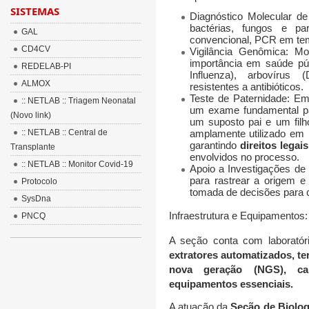
SISTEMAS
Diagnóstico Molecular de
bactérias, fungos e p
GAL
convencional, PCR em te
CD4CV
Vigilância Genômica:
Mon
importância em saúde púb
REDELAB-PI
Influenza), arbovírus
ALMOX
resistentes a antibióticos.
Teste de Paternidade: Em
:: NETLAB :: Triagem Neonatal
um exame fundamental pa
(Novo link)
um suposto pai e um filh
:: NETLAB :: Central de
amplamente utilizado em 
garantindo
direitos legais
Transplante
envolvidos no processo.
:: NETLAB :: Monitor Covid-19
Apoio a Investigações de 
para rastrear a origem e 
Protocolo
tomada de decisões para c
SysDna
Infraestrutura e Equipamentos:
PNCQ
A seção conta com laboratór
extratores automatizados, t
nova geração (NGS), cap
equipamentos essenciais
.
A atuação da
Seção de Biolo