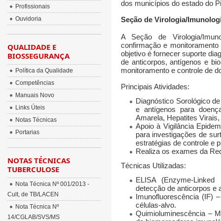
dos municípios do estado do Pi
Profissionais
Ouvidoria
Seção de Virologia/Imunolog
A Seção de Virologia/Imuno
confirmação e monitoramento 
QUALIDADE E
objetivo é fornecer suporte di
BIOSSEGURANÇA
de anticorpos, antígenos e bi
monitoramento e controle de d
Política da Qualidade
Competências
Principais Atividades:
Manuais Novo
Diagnóstico Sorológico d
Links Úteis
e antígenos para doen
Amarela, Hepatites Virais,
Notas Técnicas
Apoio à Vigilância Epidemi
Portarias
para investigações de sur
estratégias de controle e 
Realiza os exames da Re
NOTAS TÉCNICAS
Técnicas Utilizadas:
TUBERCULOSE
ELISA (Enzyme-Linked 
Nota Técnica Nº 001/2013 -
detecção de anticorpos e 
Cult, de TB/LACEN
Imunofluorescência (IF)
– 
células-alvo.
Nota Técnica Nº
Quimioluminescência
– Mé
14/CGLAB/SVS/MS