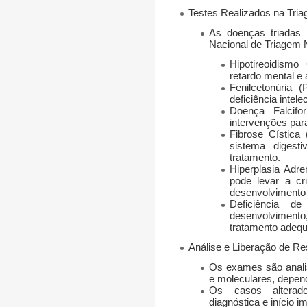
Testes Realizados na Tria
As doenças triadas
Nacional de Triagem 
Hipotireoidismo
retardo mental e
Fenilcetonúria (
deficiência intel
Doença Falcifo
intervenções par
Fibrose Cística 
sistema digest
tratamento.
Hiperplasia Adr
pode levar a cr
desenvolvimento 
Deficiência de 
desenvolviment
tratamento adeq
Análise e Liberação de Re
Os exames são anal
e moleculares
, depen
Os casos altera
diagnóstica e início i