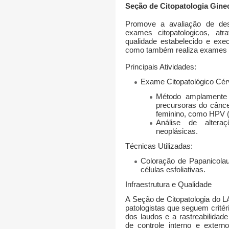
Seção de Citopatologia Gine
Promove a avaliação de des
exames citopatologicos, atr
qualidade estabelecido e exe
como também realiza exames c
Principais Atividades:
Exame Citopatológico Cérv
Método amplamente 
precursoras do cânce
feminino, como
HPV (
Análise de alteraç
neoplásicas.
Técnicas Utilizadas:
Coloração de Papanicolau
células esfoliativas.
Infraestrutura e Qualidade
A
Seção de Citopatologia do
patologistas
que seguem critéri
dos laudos e a rastreabilidad
de
controle interno e extern