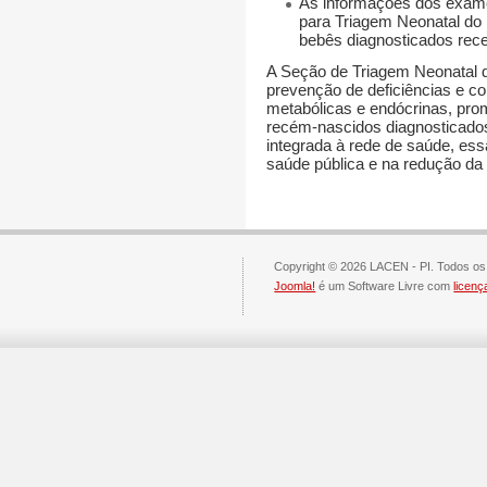
As informações dos exam
para Triagem Neonatal do
bebês diagnosticados rec
A
Seção de Triagem Neonatal
d
prevenção de deficiências e c
metabólicas e endócrinas
, pro
recém-nascidos diagnosticad
integrada à rede de saúde, e
saúde pública e na redução da m
Copyright © 2026 LACEN - PI. Todos os 
Joomla!
é um Software Livre com
licen