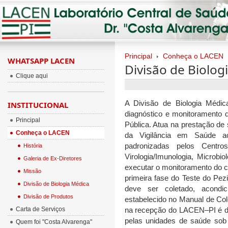
Principal
Conheça o LACEN
WHATSAPP LACEN
Divisão de Biolog
Clique aqui
A Divisão de Biologia Médi
INSTITUCIONAL
diagnóstico e monitoramento
Principal
Pública. Atua na prestação de
Conheça o LACEN
da Vigilância em Saúde a
padronizadas pelos Centr
História
Virologia/Imunologia, Microbio
Galeria de Ex-Diretores
executar o monitoramento do c
Missão
primeira fase do Teste do Pezi
Divisão de Biologia Médica
deve ser coletado, acondi
Divisão de Produtos
estabelecido no Manual de Co
Carta de Serviços
na recepção do LACEN–PI é de
pelas unidades de saúde sob
Quem foi "Costa Alvarenga"