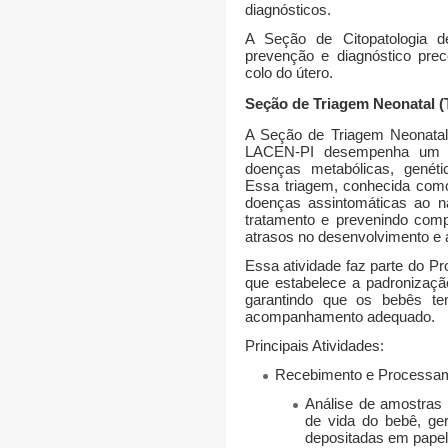
diagnósticos.
A
Seção de Citopatologia
de
prevenção e diagnóstico pre
colo do útero
.
Seção de Triagem Neonatal (
A
Seção de Triagem Neonata
LACEN-PI
desempenha um pa
doenças metabólicas, genéti
Essa triagem, conhecida co
doenças assintomáticas ao nas
tratamento e prevenindo compl
atrasos no desenvolvimento e
Essa atividade faz parte do
Pr
que estabelece a padronizaçã
garantindo que os bebês t
acompanhamento adequado.
Principais Atividades:
Recebimento e Processam
Análise de amostras
de vida do bebê
, ge
depositadas em papel f