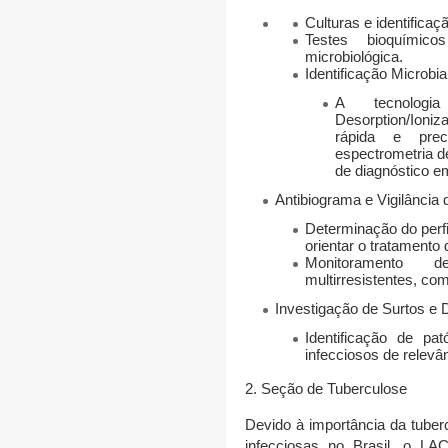
Culturas e identificaç
Testes bioquímico
microbiológica.
Identificação Microb
A tecnolog
Desorption/Ioniza
rápida e pre
espectrometria d
de diagnóstico e
Antibiograma e Vigilância 
Determinação do perfi
orientar o tratamento 
Monitoramento d
multirresistentes, c
Investigação de Surtos e 
Identificação de p
infecciosos de relevâ
2. Seção de Tuberculose
Devido à importância da
tuber
infecciosas no Brasil, o L