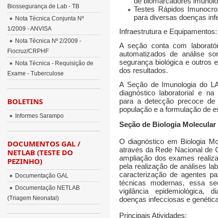
de biomarcadores imunoló
Biossegurança de Lab - TB
Testes Rápidos Imunocro
para diversas doenças inf
Nota Técnica Conjunta Nº
1/2009 - ANVISA
Infraestrutura e Equipamentos:
Nota Técnica Nº 2/2009 -
A seção conta com
laborató
Fiocruz/CRPHF
automatizados de análise soro
segurança biológica e outros 
Nota Técnica - Requisição de
dos resultados.
Exame - Tuberculose
A
Seção de Imunologia do L
diagnóstico laboratorial e na 
BOLETINS
para a detecção precoce de 
população e a formulação de es
Informes Sarampo
Seção de Biologia Molecular
O diagnóstico em Biologia M
DOCUMENTOS GAL /
através da Rede Nacional de C
NETLAB (TESTE DO
ampliação dos exames realiza
PEZINHO)
pela realização de análises l
caracterização de agentes pa
Documentação GAL
técnicas modernas, essa s
Documentação NETLAB
vigilância epidemiológica, 
(Triagem Neonatal)
doenças infecciosas e genétic
Principais Atividades: