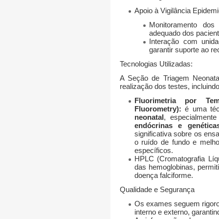
Apoio à Vigilância Epidem
Monitoramento dos
adequado dos pacient
Interação com unida
garantir suporte ao r
Tecnologias Utilizadas:
A Seção de Triagem Neonata
realização dos testes, incluindo
Fluorimetria por Te
Fluorometry):
é uma técn
neonatal
, especialment
endócrinas e genética
significativa sobre os ens
o ruído de fundo e melh
específicos.
HPLC (Cromatografia Líqui
das hemoglobinas, permit
doença falciforme.
Qualidade e Segurança
Os exames seguem rigor
interno e externo
, garantin