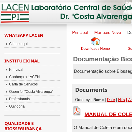
Principal
Manuais Novo
Do
WHATSAPP LACEN
Clique aqui
Downloads Home
Se
Documentação Bio
INSTITUCIONAL
Principal
Documentação sobre Biosse
Conheça o LACEN
Carta de Serviços
Documents
Quem foi "Costa Alvarenga"
Profissionais
Order by :
Name
|
Date
|
Hits
[ A
Ouvidoria
MANUAL DE COLET
QUALIDADE E
O Manual de Coleta é um doc
BIOSSEGURANÇA