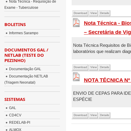
Nota Técnica - Requisição de
Exame - Tuberculose
Download
View
Details
Nota Técnica - Bio
BOLETINS
– Secretária de Vi
Informes Sarampo
Nota Técnica Requisitos de B
DOCUMENTOS GAL /
laboratórios que realizam dia
NETLAB (TESTE DO
PEZINHO)
Download
View
Details
Documentação GAL
Documentação NETLAB
NOTA TÉCNICA Nº 
(Triagem Neonatal)
ENVIO DE CEPAS PARA ID
SISTEMAS
ESPÉCIE
GAL
CD4CV
Download
View
Details
REDELAB-PI
ALMOX