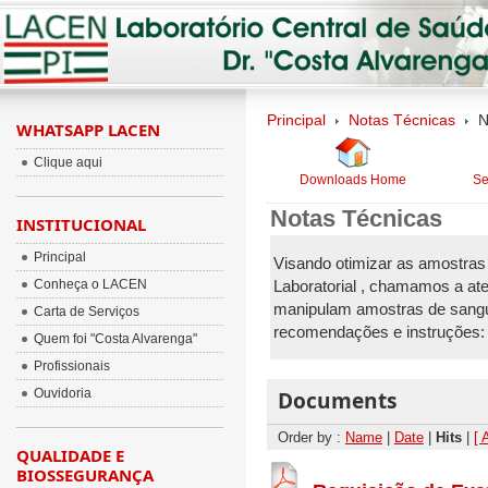
Principal
Notas Técnicas
N
WHATSAPP LACEN
Clique aqui
Downloads Home
Se
Notas Técnicas
INSTITUCIONAL
Principal
Visando otimizar as amostras
Conheça o LACEN
Laboratorial , chamamos a ate
manipulam amostras de sangu
Carta de Serviços
recomendações e instruções:
Quem foi "Costa Alvarenga"
Profissionais
Ouvidoria
Documents
Order by :
Name
|
Date
|
Hits
|
[ 
QUALIDADE E
BIOSSEGURANÇA