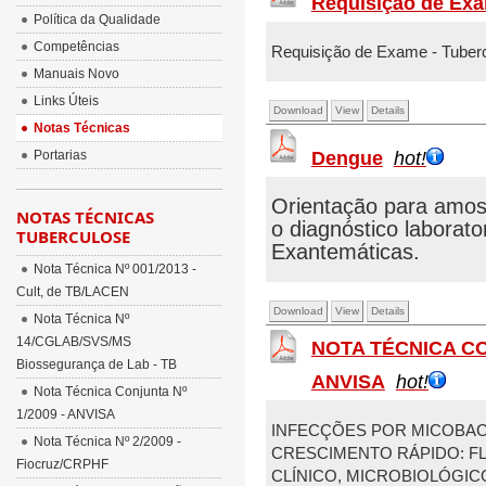
Requisição de Exa
Política da Qualidade
Competências
Requisição de Exame - Tuber
Manuais Novo
Links Úteis
Download
View
Details
Notas Técnicas
Portarias
Dengue
hot!
Orientação para amos
NOTAS TÉCNICAS
o diagnóstico laborat
TUBERCULOSE
Exantemáticas.
Nota Técnica Nº 001/2013 -
Cult, de TB/LACEN
Download
View
Details
Nota Técnica Nº
14/CGLAB/SVS/MS
NOTA TÉCNICA CON
Biossegurança de Lab - TB
ANVISA
hot!
Nota Técnica Conjunta Nº
1/2009 - ANVISA
INFECÇÕES POR MICOBAC
Nota Técnica Nº 2/2009 -
CRESCIMENTO RÁPIDO: F
Fiocruz/CRPHF
CLÍNICO, MICROBIOLÓGIC