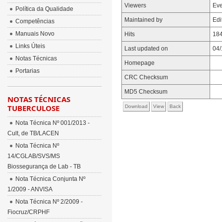
Viewers
Ev
Política da Qualidade
Maintained by
Edi
Competências
Manuais Novo
Hits
184
Links Úteis
Last updated on
04/
Notas Técnicas
Homepage
Portarias
CRC Checksum
MD5 Checksum
NOTAS TÉCNICAS
TUBERCULOSE
Download
View
Back
Nota Técnica Nº 001/2013 -
Cult, de TB/LACEN
Nota Técnica Nº
14/CGLAB/SVS/MS
Biossegurança de Lab - TB
Nota Técnica Conjunta Nº
1/2009 - ANVISA
Nota Técnica Nº 2/2009 -
Fiocruz/CRPHF