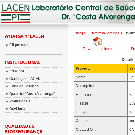
Principal
Informes Sarampo
Boleti
WHATSAPP LACEN
Clique aqui
Downloads Home
Se
Details 
INSTITUCIONAL
Property
Val
Principal
Name
Bol
Conheça o LACEN
Description
Carta de Serviços
Quem foi "Costa Alvarenga"
Filename
Bol
Profissionais
Filesize
239
Ouvidoria
Filetype
pdf
Creator
car
QUALIDADE E
Created On:
04/
BIOSSEGURANÇA