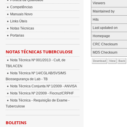
Política da Qualidade
Viewers
Competências
Maintained by
Manuais Novo
Hits
Links Úteis
Last updated on
Notas Técnicas
Portarias
Homepage
CRC Checksum
NOTAS TÉCNICAS TUBERCULOSE
MD5 Checksum
Nota Técnica Nº 001/2013 - Cult, de
Download
View
Back
TB/LACEN
Nota Técnica Nº 14/CGLAB/SVS/MS
Biossegurança de Lab - TB
Nota Técnica Conjunta Nº 1/2009 - ANVISA
Nota Técnica Nº 2/2009 - Fiocruz/CRPHF
Nota Técnica - Requisição de Exame -
Tuberculose
BOLETINS