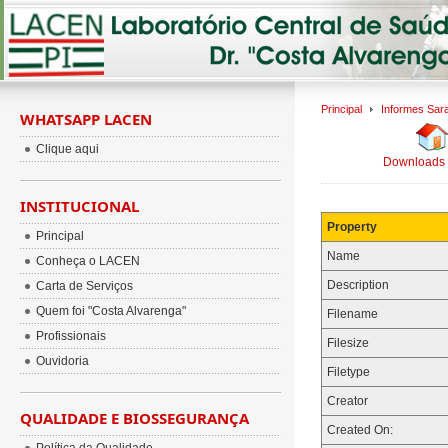
Principal
Informes Sa
WHATSAPP LACEN
Clique aqui
Downloads
INSTITUCIONAL
Property
Principal
Name
Conheça o LACEN
Description
Carta de Serviços
Quem foi "Costa Alvarenga"
Filename
Profissionais
Filesize
Ouvidoria
Filetype
Creator
QUALIDADE E BIOSSEGURANÇA
Created On: