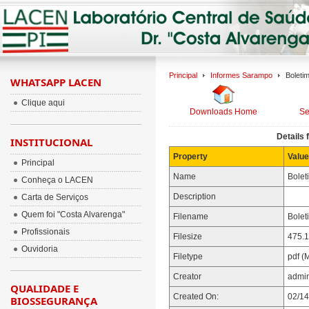
Principal
Informes Sarampo
Boleti
WHATSAPP LACEN
Clique aqui
Downloads Home
Se
Details 
INSTITUCIONAL
Property
Value
Principal
Name
Bolet
Conheça o LACEN
Description
Carta de Serviços
Quem foi "Costa Alvarenga"
Filename
Bolet
Profissionais
Filesize
475.1
Ouvidoria
Filetype
pdf (
Creator
admi
QUALIDADE E
Created On:
02/14
BIOSSEGURANÇA