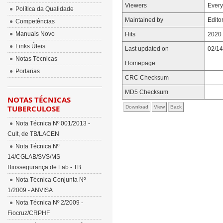
Viewers
Ever
Política da Qualidade
Maintained by
Edito
Competências
Manuais Novo
Hits
2020 
Links Úteis
Last updated on
02/14
Notas Técnicas
Homepage
Portarias
CRC Checksum
MD5 Checksum
NOTAS TÉCNICAS
TUBERCULOSE
Download
View
Back
Nota Técnica Nº 001/2013 -
Cult, de TB/LACEN
Nota Técnica Nº
14/CGLAB/SVS/MS
Biossegurança de Lab - TB
Nota Técnica Conjunta Nº
1/2009 - ANVISA
Nota Técnica Nº 2/2009 -
Fiocruz/CRPHF