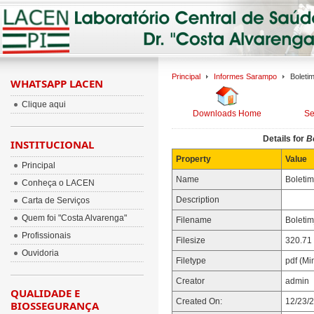
Principal
Informes Sarampo
Boleti
WHATSAPP LACEN
Clique aqui
Downloads Home
Se
Details for
Bo
INSTITUCIONAL
Property
Value
Principal
Name
Boleti
Conheça o LACEN
Description
Carta de Serviços
Quem foi "Costa Alvarenga"
Filename
Boleti
Profissionais
Filesize
320.71
Ouvidoria
Filetype
pdf (Mi
Creator
admin
QUALIDADE E
Created On:
12/23/
BIOSSEGURANÇA