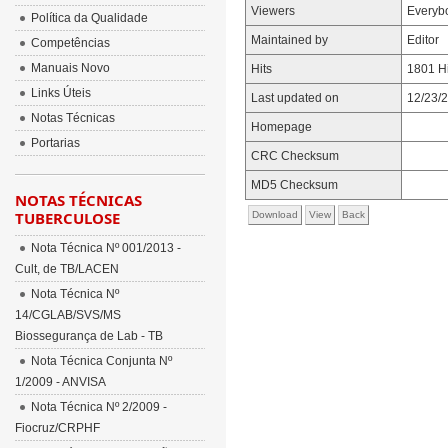
Viewers
Everyb
Política da Qualidade
Maintained by
Editor
Competências
Manuais Novo
Hits
1801 Hi
Links Úteis
Last updated on
12/23/
Notas Técnicas
Homepage
Portarias
CRC Checksum
MD5 Checksum
NOTAS TÉCNICAS
TUBERCULOSE
Download
View
Back
Nota Técnica Nº 001/2013 -
Cult, de TB/LACEN
Nota Técnica Nº
14/CGLAB/SVS/MS
Biossegurança de Lab - TB
Nota Técnica Conjunta Nº
1/2009 - ANVISA
Nota Técnica Nº 2/2009 -
Fiocruz/CRPHF