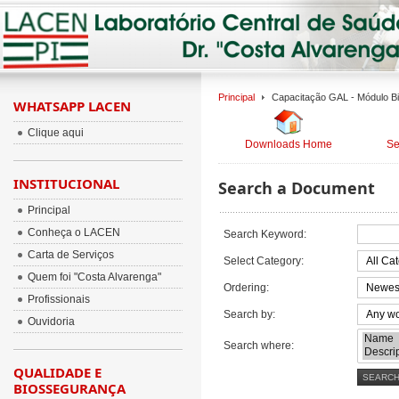
Principal
Capacitação GAL - Módulo Bio
WHATSAPP LACEN
Clique aqui
Downloads Home
Se
INSTITUCIONAL
Search a Document
Principal
Conheça o LACEN
Search Keyword
:
Carta de Serviços
Select Category
:
Quem foi "Costa Alvarenga"
Ordering
:
Profissionais
Search by
:
Ouvidoria
Search where
:
QUALIDADE E
BIOSSEGURANÇA