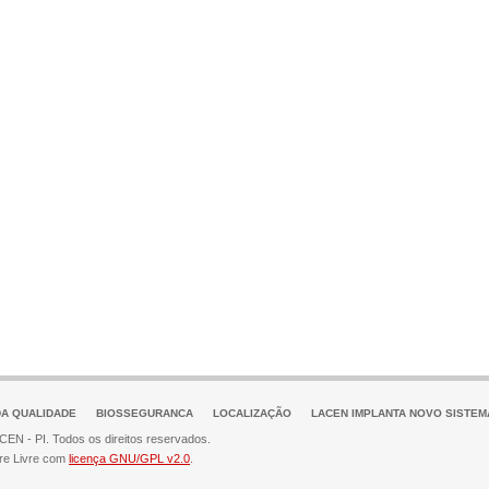
DA QUALIDADE
BIOSSEGURANCA
LOCALIZAÇÃO
LACEN IMPLANTA NOVO SISTEM
EN - PI. Todos os direitos reservados.
re Livre com
licença GNU/GPL v2.0
.