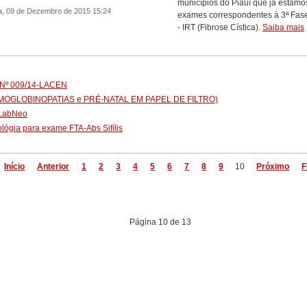
municípios do Piauí que já estamo
a, 09 de Dezembro de 2015 15:24
exames correspondentes à 3ª Fas
- IRT (Fibrose Cística).
Saiba mais
Nº 009/14-LACEN
MOGLOBINOPATIAS e PRÉ-NATAL EM PAPEL DE FILTRO)
tLabNeo
lógia para exame FTA-Abs Sifílis
Início
Anterior
1
2
3
4
5
6
7
8
9
10
Próximo
F
Página 10 de 13