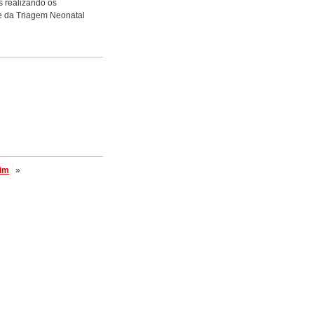
s realizando os
e da Triagem Neonatal
im
»