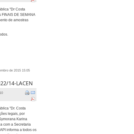
blica "Dr Costa
 os FINAIS DE SEMANA
mento de amostras
odos.
zembro de 2015 15:05
022/14-LACEN
10
blica "Dr. Costa
ções legais, por
ª Symorana Karina
a com a Secretaria
API informa a todos os