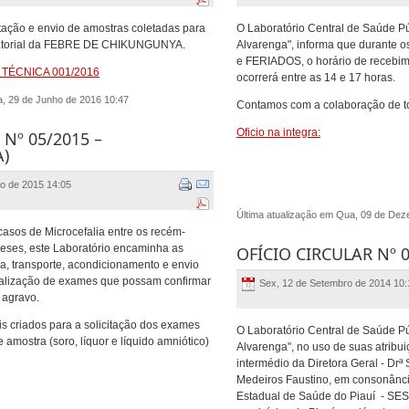
itação e envio de amostras coletadas para
O Laboratório Central de Saúde Pú
oratorial da FEBRE DE CHIKUNGUNYA.
Alvarenga", informa que durante
e FERIADOS, o horário de recebi
 TÉCNICA 001/2016
ocorrerá entre as 14 e 17 horas.
a, 29 de Junho de 2016 10:47
Contamos com a colaboração de t
Oficio na integra:
Nº 05/2015 –
A)
o de 2015 14:05
Última atualização em Qua, 09 de De
asos de Microcefalia entre os recém-
eses, este Laboratório encaminha as
OFÍCIO CIRCULAR Nº 
ta, transporte, acondicionamento e envio
ealização de exames que possam confirmar
Sex, 12 de Setembro de 2014 10:
 agravo.
 criados para a solicitação dos exames
O Laboratório Central de Saúde Pú
 amostra (soro, líquor e líquido amniótico)
Alvarenga", no uso de suas atribui
intermédio da Diretora Geral - Dr
Medeiros Faustino, em consonânci
Estadual de Saúde do Piauí - SES