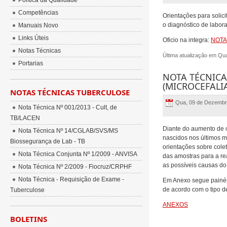
Política da Qualidade
Competências
Orientações para solic
o diagnóstico de lab
Manuais Novo
Links Úteis
Oficio na integra:
NOTA
Notas Técnicas
Última atualização em Qu
Portarias
NOTA TÉCNICA 
(MICROCEFALI
NOTAS TÉCNICAS TUBERCULOSE
Qua, 09 de Dezembr
Nota Técnica Nº 001/2013 - Cult, de
TB/LACEN
Diante do aumento de c
Nota Técnica Nº 14/CGLAB/SVS/MS
nascidos nos últimos m
Biossegurança de Lab - TB
orientações sobre cole
Nota Técnica Conjunta Nº 1/2009 - ANVISA
das amostras para a r
as possíveis causas do
Nota Técnica Nº 2/2009 - Fiocruz/CRPHF
Nota Técnica - Requisição de Exame -
Em Anexo segue painéis
de acordo com o tipo de
Tuberculose
ANEXOS
BOLETINS